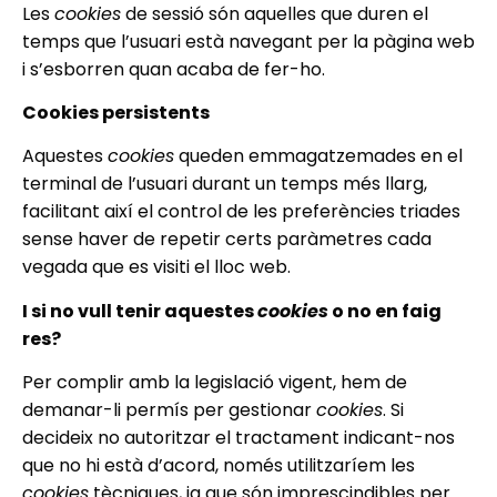
Les
cookies
de sessió són aquelles que duren el
temps que l’usuari està navegant per la pàgina web
i s’esborren quan acaba de fer-ho.
Cookies persistents
Aquestes
cookies
queden emmagatzemades en el
terminal de l’usuari durant un temps més llarg,
facilitant així el control de les preferències triades
sense haver de repetir certs paràmetres cada
vegada que es visiti el lloc web.
I si no vull tenir aquestes
cookies
o no en faig
res?
Per complir amb la legislació vigent, hem de
demanar-li permís per gestionar
cookies
. Si
decideix no autoritzar el tractament indicant-nos
que no hi està d’acord, només utilitzaríem les
cookies
tècniques, ja que són imprescindibles per