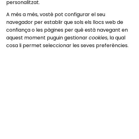
personalitzat.
A més a més, vostè pot configurar el seu
navegador per establir que sols els llocs web de
confiança o les pàgines per què està navegant en
aquest moment puguin gestionar
cookies
, la qual
cosa li permet seleccionar les seves preferències.
Amb aquesta política, AQUESTA WEB demostra el
compromís adquirit amb la legislació vigent sobre
l’ús de
cookies
, donant-li informació perquè vostè
pugui comprendre quin tipus de
cookies
utilitzarem i
per què ho fem. Amb això pretenem proporcionar-
li transparència en relació a les dades tractades
durant la navegació feta des del seu equip en el
nostre web.
Aquesta política es revisa periòdicament per
assegurar la seva vigència, per la qual cosa pot ser