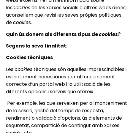
webs externs. Per a més informació sobre
les
cookies
de les xarxes socials o altres webs aliens,
aconsellem que revisi les seves pròpies polítiques
de
cookies
.
Quin ús donem als diferents tipus de
cookies
?
Segons la seva finalitat:
Cookies tècniques
Les
cookies
tècniques són aquelles imprescindibles i
estrictament necessàries per al funcionament
correcte d’un portal web i la utilització de les
diferents opcions i serveis que ofereix.
Per exemple, les que serveixen per al manteniment
de la sessió, gestió del temps de resposta,
rendiment o validació d’opcions, ús d’elements de
seguretat, compartició de contingut amb xarxes
socials, etc.