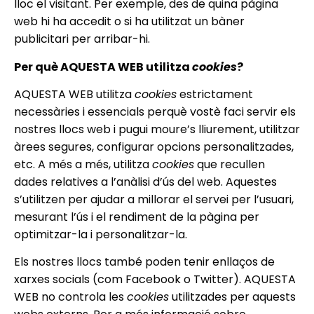
lloc el visitant. Per exemple, des de quina pàgina
web hi ha accedit o si ha utilitzat un bàner
publicitari per arribar-hi.
Per què AQUESTA WEB utilitza
cookies
?
AQUESTA WEB utilitza
cookies
estrictament
necessàries i essencials perquè vostè faci servir els
nostres llocs web i pugui moure’s lliurement, utilitzar
àrees segures, configurar opcions personalitzades,
etc. A més a més, utilitza
cookies
que recullen
dades relatives a l’anàlisi d’ús del web. Aquestes
s’utilitzen per ajudar a millorar el servei per l’usuari,
mesurant l’ús i el rendiment de la pàgina per
optimitzar-la i personalitzar-la.
Els nostres llocs també poden tenir enllaços de
xarxes socials (com Facebook o Twitter). AQUESTA
WEB no controla les
cookies
utilitzades per aquests